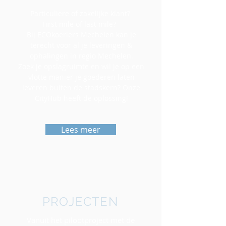
Particuliere of zakelijke klant?
First mile of last mile?
Bij ECOkoeriers Mechelen kan je
terecht voor al je leveringen &
ophalingen in regio Mechelen.
Zoek je opslagruimte en wil je op een
vlotte manier je goederen laten
leveren buiten de stadskern? Onze
CityHub heeft de oplossing!
Lees meer
PROJECTEN
Vanuit het pilootproject met de