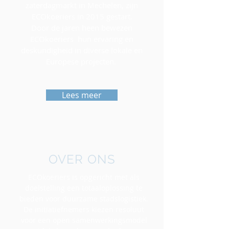
zaterdagmarkt in Mechelen, zijn
ECOkoeriers in 2015 gestart.
Door de jaren heen bewezen
ECOkoeriers hun ervaring en
deskundigheid in diverse lokale en
Europese projecten.
Lees meer
OVER ONS
ECOkoeriers is opgericht met als
doelstelling een totaaloplossing te
bieden voor duurzame stadslogistiek.
De initiatiefnemers kiezen resoluut
voor een open samenwerkingsmodel