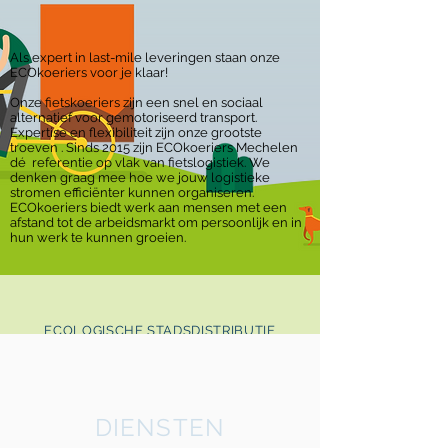
Als expert in last-mile leveringen staan onze
ECOkoeriers voor je klaar!
Onze fietskoeriers zijn een
snel en sociaal
alternatief voor gemotoriseerd transport.
Expertise en flexibiliteit zijn onze grootste
troeven . Sinds 2015 zijn ECOkoeriers Mechelen
dé referentie op vlak van fietslogistiek. We
denken graag mee hoe we jouw logistieke
stromen efficiënter kunnen organiseren.
ECOkoeriers biedt werk aan mensen met een
afstand tot de arbeidsmarkt om persoonlijk en in
hun werk te kunnen groeien.
ECOLOGISCHE STADSDISTRIBUTIE
ECOkoeriers Mechelen
DIENSTEN