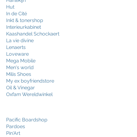
Harlekijn
Hut
In de Cité
Inkt & tonershop
Interieurkabinet
Kaashandel Schockaert
La vie divine
Lenaerts
Loveware
Mega Mobile
Men's world
Milis Shoes
My ex boyfriendstore
Oil & Vinegar
Oxfam Wereldwinkel
Pacific Boardshop
Pardoes
Pin'Art