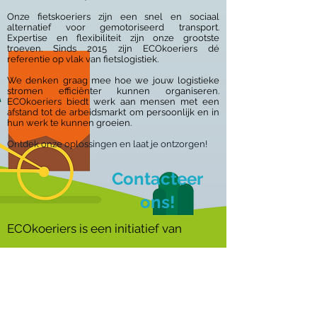
Onze fietskoeriers zijn een
snel en sociaal
alternatief voor gemotoriseerd transport.
Expertise en flexibiliteit zijn onze grootste
troeven. Sinds 2015 zijn ECOkoeriers dé
referentie op vlak van fietslogistiek.
We denken graag mee hoe we jouw logistieke
stromen efficiënter kunnen organiseren.
ECOkoeriers biedt werk aan mensen met een
afstand tot de arbeidsmarkt om persoonlijk en in
hun werk te kunnen groeien.
Ontdek onze oplossingen en laat je ontzorgen!
Contacteer
ons!
ECOkoeriers is een initiatief van